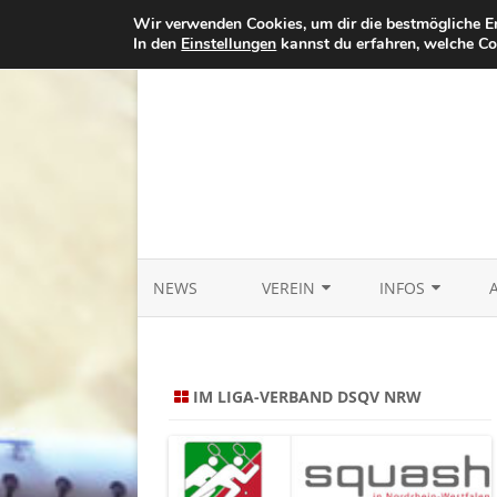
Wir verwenden Cookies, um dir die bestmögliche Er
In den
Einstellungen
kannst du erfahren, welche Co
NEWS
VEREIN
INFOS
HISTORIE
SQUASH / REGELN
BEITRITT / SATZUNG
SPIELER
IM LIGA-VERBAND DSQV NRW
KONTAKT
TRAINING
SPORTPARK
JUGENDARBEIT