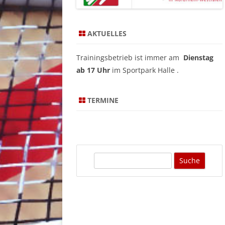
AKTUELLES
Trainingsbetrieb ist immer am
Dienstag
ab 17 Uhr
im Sportpark Halle .
TERMINE
S
u
c
h
e