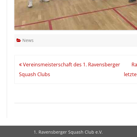
News
Beitragsnavigation
Vereinsmeisterschaft des 1. Ravensberger
Ra
Squash Clubs
letzt
1. Ravensberger Squash Club e.V.