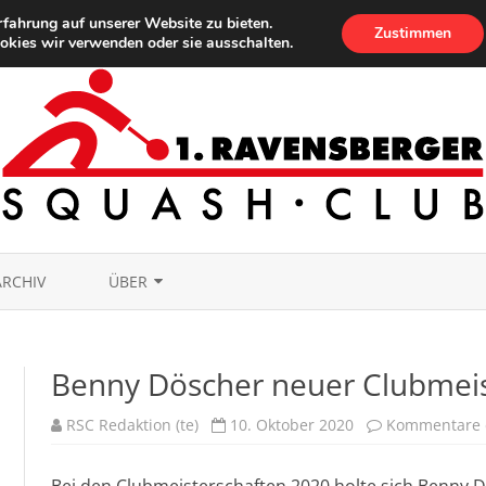
fahrung auf unserer Website zu bieten.
Zustimmen
okies wir verwenden oder sie ausschalten.
Überspringen
ARCHIV
ÜBER
IMPRESSUM
Benny Döscher neuer Clubmei
DATENSCHUTZ
RSC Redaktion (te)
10. Oktober 2020
Kommentare d